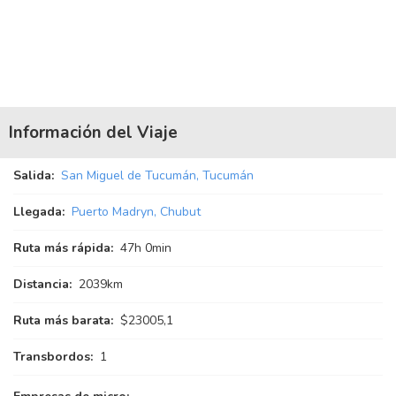
Información del Viaje
Salida:
San Miguel de Tucumán, Tucumán
Llegada:
Puerto Madryn, Chubut
Ruta más rápida:
47
h
0
min
Distancia:
2039km
Ruta más barata:
$23005,1
Transbordos:
1