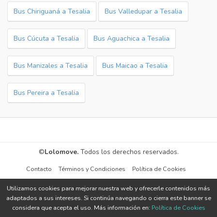
Bus Chiriguaná a Tesalia
Bus Valledupar a Tesalia
Bus Cúcuta a Tesalia
Bus Aguachica a Tesalia
Bus Manizales a Tesalia
Bus Maicao a Tesalia
Bus Pereira a Tesalia
©
Lolomove.
Todos los derechos reservados.
Contacto
Términos y Condiciones
Política de Cookies
Utilizamos cookies para mejorar nuestra web y ofrecerle contenidos más
adaptados a sus intereses. Si continúa navegando o cierra este banner se
considera que acepta el uso. Más información en:
Política de Cookies