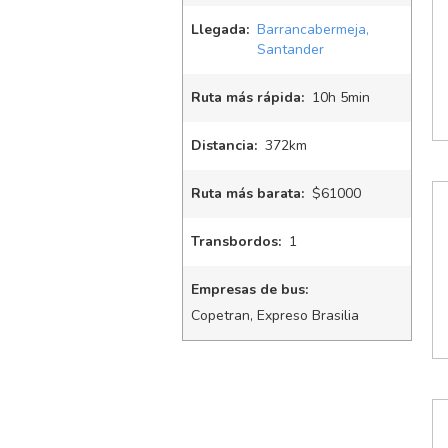
Llegada:
Barrancabermeja,
Santander
Ruta más rápida:
10
h
5
min
Distancia:
372km
Ruta más barata:
$61000
Transbordos:
1
Empresas de bus:
Copetran, Expreso Brasilia