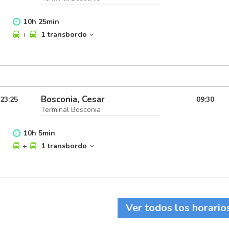
10
h
25
min
+
1 transbordo
Bosconia, Cesar
23:25
09:30
Terminal Bosconia
10
h
5
min
+
1 transbordo
Ver todos los horario