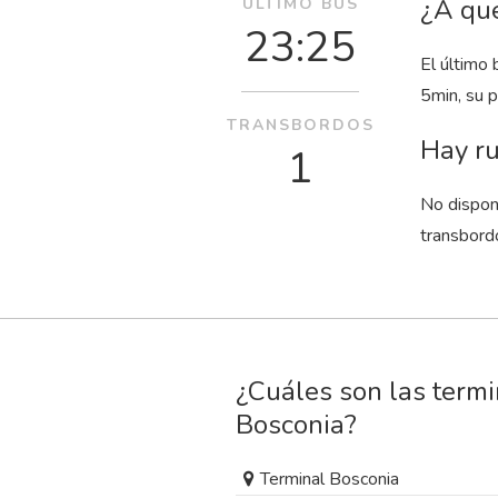
¿A qué
ÚLTIMO BUS
23:25
El último 
5
min
, su 
TRANSBORDOS
Hay ru
1
No dispon
transbord
¿Cuáles son las term
Bosconia?
Terminal Bosconia