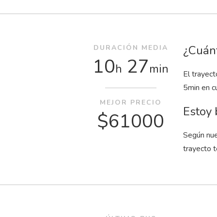
¿Cuánt
DURACIÓN MEDIA
10
27
h
min
El trayec
5
min
en cu
MEJOR PRECIO
Estoy 
$61000
Según nue
trayecto 