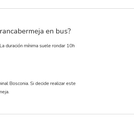
arrancabermeja en bus?
 La duración mínima suele rondar 10
h
al Bosconia. Si decide realizar este
meja.