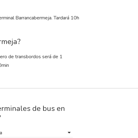
Terminal Barrancabermeja. Tardará 10
h
rmeja?
ero de transbordos será de 1
0
min
erminales de bus en
?
a