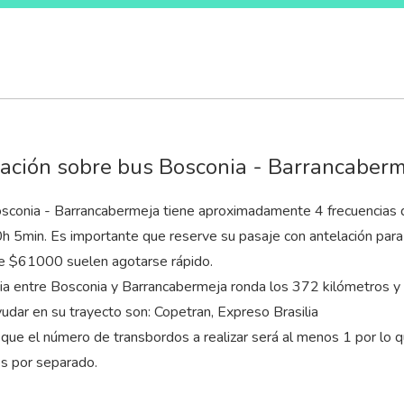
ación sobre bus Bosconia - Barrancaber
osconia - Barrancabermeja tiene aproximadamente 4 frecuencias di
0
h
5
min
. Es importante que reserve su pasaje con antelación para 
e $61000 suelen agotarse rápido.
cia entre Bosconia y Barrancabermeja ronda los 372 kilómetros y
udar en su trayecto son: Copetran, Expreso Brasilia
que el número de transbordos a realizar será al menos 1 por lo 
es por separado.