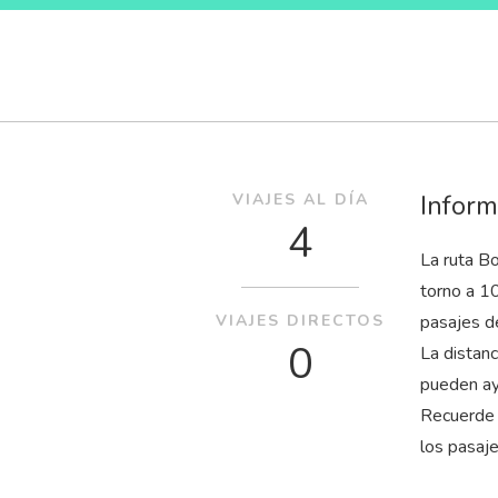
Inform
VIAJES AL DÍA
4
La ruta B
torno a 1
VIAJES DIRECTOS
pasajes d
0
La distan
pueden ay
Recuerde 
los pasaj