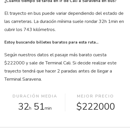
¿Cuánto tiempo se tarda en ir de Cali a Saravena en bus?
El trayecto en bus puede variar dependiendo del estado de
las carreteras. La duración mínima suele rondar 32
h
1
min
en
cubrir los 743 kilómetros.
Estoy buscando billetes baratos para esta ruta...
Según nuestros datos el pasaje más barato cuesta
$222000 y sale de Terminal Cali. Si decide realizar este
trayecto tendrá que hacer 2 paradas antes de llegar a
Terminal Saravena.
DURACIÓN MEDIA
MEJOR PRECIO
32
51
$222000
h
min