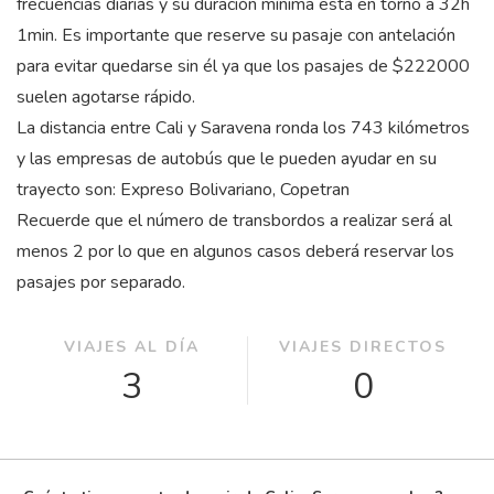
frecuencias diarias y su duración mínima está en torno a 32
h
1
min
. Es importante que reserve su pasaje con antelación
para evitar quedarse sin él ya que los pasajes de $222000
suelen agotarse rápido.
La distancia entre Cali y Saravena ronda los 743 kilómetros
y las empresas de autobús que le pueden ayudar en su
trayecto son: Expreso Bolivariano, Copetran
Recuerde que el número de transbordos a realizar será al
menos 2 por lo que en algunos casos deberá reservar los
pasajes por separado.
VIAJES AL DÍA
VIAJES DIRECTOS
3
0