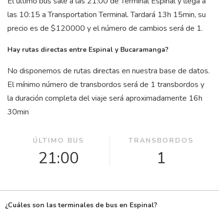
El último bus sale a las 21:00 de Terminal Espinal y llega a
las 10:15 a Transportation Terminal. Tardará 13
h
15
min
, su
precio es de $120000 y el número de cambios será de 1.
Hay rutas directas entre Espinal y Bucaramanga?
No disponemos de rutas directas en nuestra base de datos.
El mínimo número de transbordos será de 1 transbordos y
la duración completa del viaje será aproximadamente 16
h
30
min
ÚLTIMO BUS
TRANSBORDOS
21:00
1
¿Cuáles son las terminales de bus en Espinal?