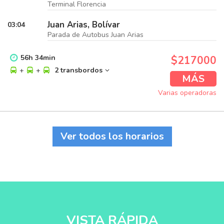
Terminal Florencia
Juan Arias, Bolívar
03:04
Parada de Autobus Juan Arias
56
h
34
min
$217000
+
+
2 transbordos
MÁS
Varias operadoras
Ver todos los horarios
VISTA RÁPIDA