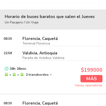
Horario de buses baratos que salen el Jueves
Un Pasajero / Un Viaje
Florencia, Caquetá
08:30
Terminal Florencia
Valdivia, Antioquia
22:58
Parada de Autobus Valdivia
38
h
28
min
$199000
+
+
2 transbordos
MÁS
Varias operadoras
Florencia, Caquetá
08:30