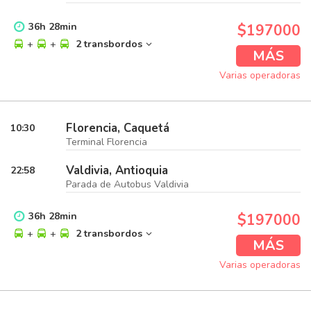
36
h
28
min
$197000
+
+
2 transbordos
MÁS
Varias operadoras
Florencia, Caquetá
10:30
Terminal Florencia
Valdivia, Antioquia
22:58
Parada de Autobus Valdivia
36
h
28
min
$197000
+
+
2 transbordos
MÁS
Varias operadoras