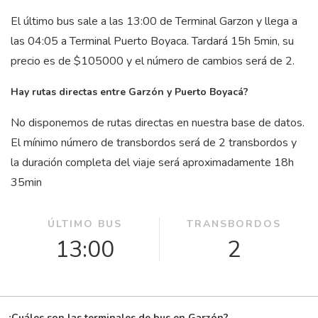
El último bus sale a las 13:00 de Terminal Garzon y llega a
las 04:05 a Terminal Puerto Boyaca. Tardará 15
h
5
min
, su
precio es de $105000 y el número de cambios será de 2.
Hay rutas directas entre Garzón y Puerto Boyacá?
No disponemos de rutas directas en nuestra base de datos.
El mínimo número de transbordos será de 2 transbordos y
la duración completa del viaje será aproximadamente 18
h
35
min
ÚLTIMO BUS
TRANSBORDOS
13:00
2
¿Cuáles son las terminales de bus en Garzón?