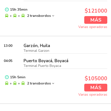
15
h
35
min
$121000
+
+
2 transbordos
MÁS
Varias operadoras
Garzón, Huila
13:00
Terminal Garzon
Puerto Boyacá, Boyacá
04:05
Terminal Puerto Boyaca
15
h
5
min
$105000
+
+
2 transbordos
MÁS
Varias operadoras