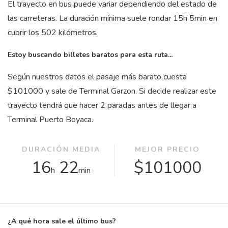
El trayecto en bus puede variar dependiendo del estado de
las carreteras. La duración mínima suele rondar 15
h
5
min
en
cubrir los 502 kilómetros.
Estoy buscando billetes baratos para esta ruta...
Según nuestros datos el pasaje más barato cuesta
$101000 y sale de Terminal Garzon. Si decide realizar este
trayecto tendrá que hacer 2 paradas antes de llegar a
Terminal Puerto Boyaca.
DURACIÓN MEDIA
MEJOR PRECIO
16
22
$101000
h
min
¿A qué hora sale el último bus?