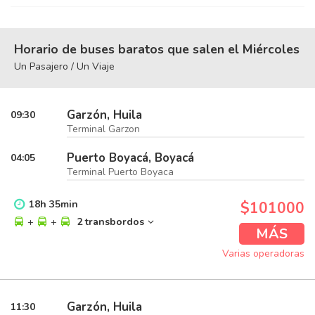
Horario de buses baratos que salen el Miércoles
Un Pasajero / Un Viaje
Garzón, Huila
09:30
Terminal Garzon
Puerto Boyacá, Boyacá
04:05
Terminal Puerto Boyaca
18
h
35
min
$101000
+
+
2 transbordos
MÁS
Varias operadoras
Garzón, Huila
11:30