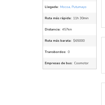
Llegada:
Mocoa, Putumayo
Ruta más rápida:
11
h
30
min
Distancia:
457km
Ruta más barata:
$65000
Transbordos:
0
Empresas de bus:
Coomotor