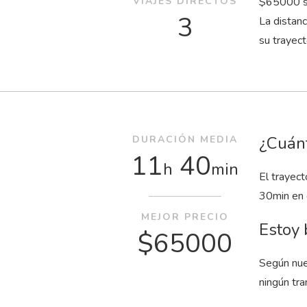
VIAJES DIRECTOS
$65000 su
3
La distan
su trayec
¿Cuánt
DURACIÓN MEDIA
11
40
h
min
El trayec
30
min
en 
MEJOR PRECIO
Estoy 
$65000
Según nue
ningún tra