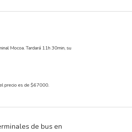
rminal Mocoa. Tardará 11
h
30
min
, su
el precio es de $67000.
erminales de bus en