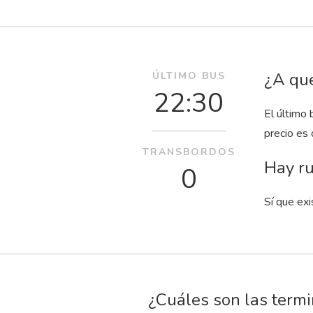
¿A qué
ÚLTIMO BUS
22:30
El último 
precio es
TRANSBORDOS
Hay ru
0
Sí que exi
¿Cuáles son las term