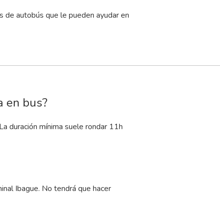
as de autobús que le pueden ayudar en
a en bus?
 La duración mínima suele rondar 11
h
nal Ibague. No tendrá que hacer