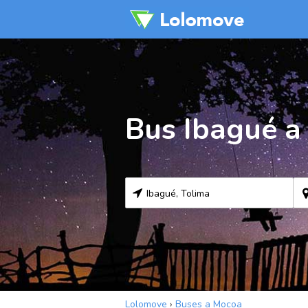
Bus Ibagué a
Lolomove
›
Buses a Mocoa