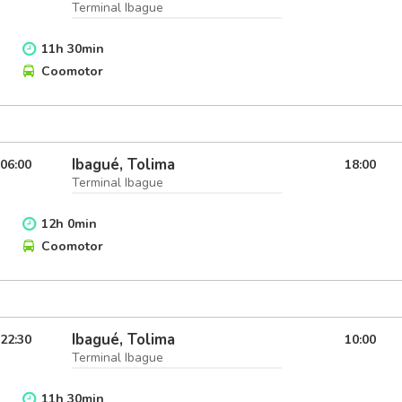
Terminal Ibague
11
h
30
min
Coomotor
Ibagué, Tolima
06:00
18:00
Terminal Ibague
12
h
0
min
Coomotor
Ibagué, Tolima
22:30
10:00
Terminal Ibague
11
h
30
min