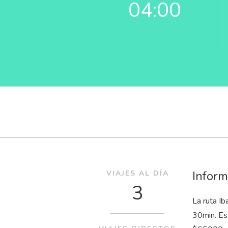
04:00
Inform
VIAJES AL DÍA
3
La ruta I
30
min
. E