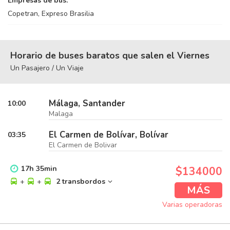
Empresas de bus:
Copetran, Expreso Brasilia
Horario de buses baratos que salen el Viernes
Un Pasajero / Un Viaje
Málaga, Santander
10:00
Malaga
El Carmen de Bolívar, Bolívar
03:35
El Carmen de Bolivar
17
h
35
min
$134000
+
+
2 transbordos
MÁS
Varias operadoras