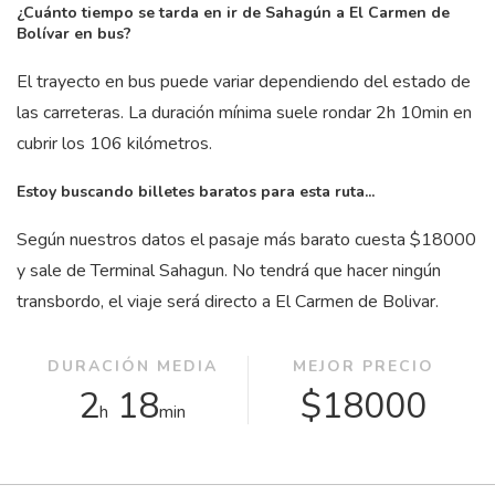
¿Cuánto tiempo se tarda en ir de Sahagún a El Carmen de
Bolívar en bus?
El trayecto en bus puede variar dependiendo del estado de
las carreteras. La duración mínima suele rondar 2
h
10
min
en
cubrir los 106 kilómetros.
Estoy buscando billetes baratos para esta ruta...
Según nuestros datos el pasaje más barato cuesta $18000
y sale de Terminal Sahagun. No tendrá que hacer ningún
transbordo, el viaje será directo a El Carmen de Bolivar.
DURACIÓN MEDIA
MEJOR PRECIO
2
18
$18000
h
min