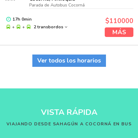
Parada de Autobus Cocorná
17
h
0
min
$110000
+
+
2 transbordos
MÁS
Ver todos los horarios
VISTA RÁPIDA
VIAJANDO DESDE SAHAGÚN A COCORNÁ EN BUS