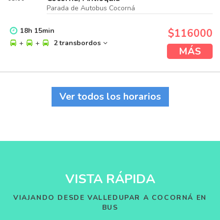
Parada de Autobus Cocorná
18
h
15
min
$116000
+
+
2 transbordos
MÁS
Ver todos los horarios
VISTA RÁPIDA
VIAJANDO DESDE VALLEDUPAR A COCORNÁ EN
BUS