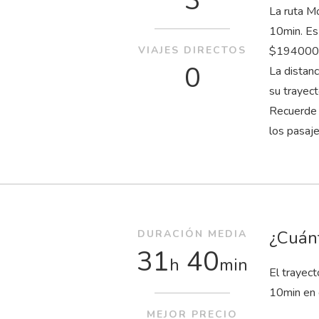
3
La ruta M
10
min
. E
VIAJES DIRECTOS
$194000 s
0
La distan
su trayec
Recuerde 
los pasaj
¿Cuánt
DURACIÓN MEDIA
31
40
h
min
El trayec
10
min
en 
MEJOR PRECIO