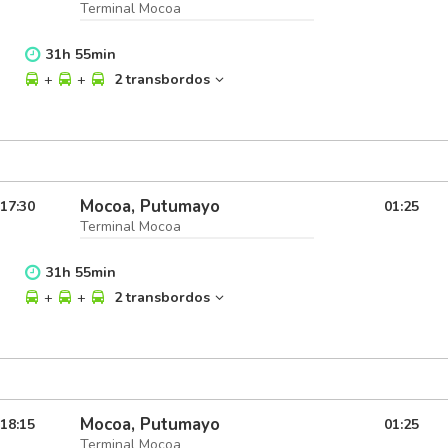
Terminal Mocoa
31
h
55
min
+
+
2 transbordos
Mocoa, Putumayo
17:30
01:25
Terminal Mocoa
31
h
55
min
+
+
2 transbordos
Mocoa, Putumayo
18:15
01:25
Terminal Mocoa