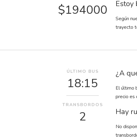
Estoy 
$194000
Según nue
trayecto t
¿A qué
ÚLTIMO BUS
18:15
El último 
precio es
TRANSBORDOS
Hay ru
2
No dispon
transbord