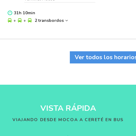
31
h
10
min
+
+
2 transbordos
Ver todos los horario
VISTA RÁPIDA
VIAJANDO DESDE MOCOA A CERETÉ EN BUS