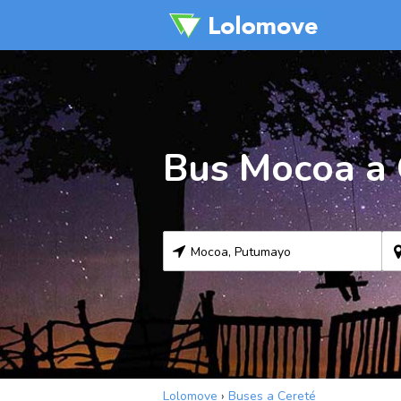
Bus Mocoa a 
Lolomove
›
Buses a Cereté