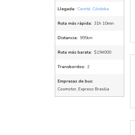
Llegada:
Cereté, Córdoba
Ruta más rápida:
31
h
10
min
Distancia:
995km
Ruta más barata:
$194000
Transbordos:
2
Empresas de bus:
Coomotor, Expreso Brasilia