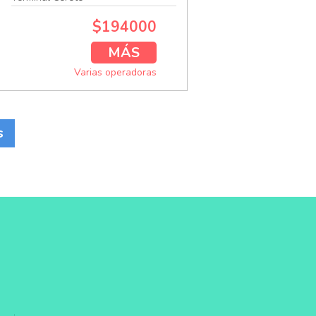
$194000
MÁS
Varias operadoras
s