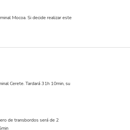
inal Mocoa. Si decide realizar este
minal Cerete. Tardará 31
h
10
min
, su
ero de transbordos será de 2
5
min