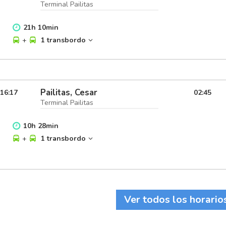
Terminal Pailitas
21
h
10
min
+
1 transbordo
Pailitas, Cesar
16:17
02:45
Terminal Pailitas
10
h
28
min
+
1 transbordo
Ver todos los horario