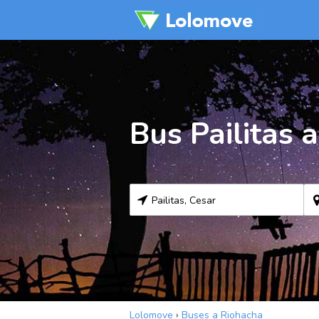
Bus Pailitas 
Lolomove
›
Buses a Riohacha