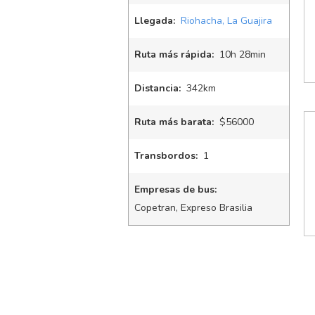
Llegada:
Riohacha, La Guajira
Ruta más rápida:
10
h
28
min
Distancia:
342km
Ruta más barata:
$56000
Transbordos:
1
Empresas de bus:
Copetran, Expreso Brasilia