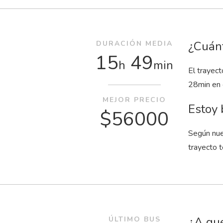
¿Cuánt
DURACIÓN MEDIA
15
49
h
min
El trayec
28
min
en 
MEJOR PRECIO
Estoy 
$56000
Según nue
trayecto t
¿A qué
ÚLTIMO BUS