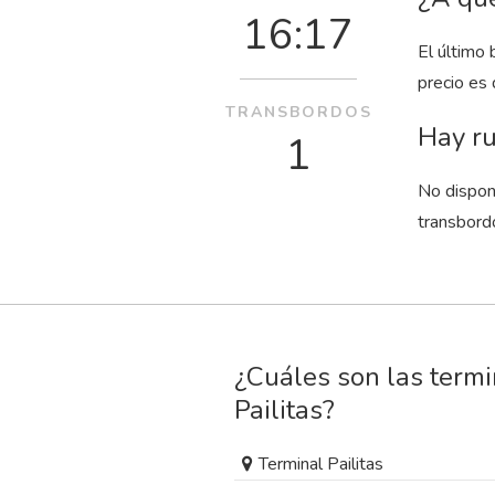
16:17
El último 
precio es
TRANSBORDOS
Hay ru
1
No dispon
transbord
¿Cuáles son las term
Pailitas?
Terminal Pailitas