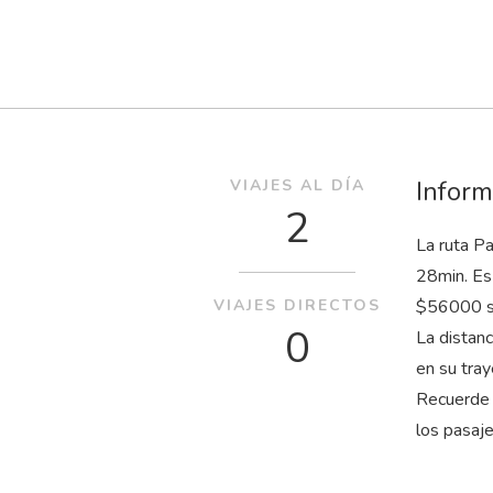
Inform
VIAJES AL DÍA
2
La ruta Pa
28
min
. E
VIAJES DIRECTOS
$56000 su
0
La distan
en su tray
Recuerde 
los pasaj