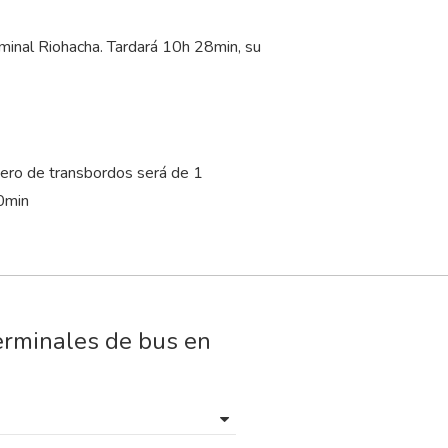
rminal Riohacha. Tardará 10
h
28
min
, su
ero de transbordos será de 1
0
min
erminales de bus en