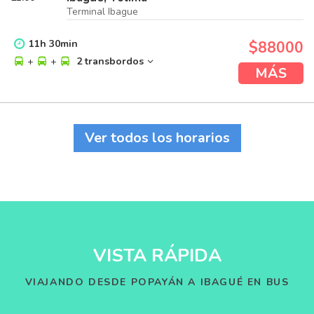
Terminal Ibague
11
h
30
min
$88000
+
+
2 transbordos
MÁS
Ver todos los horarios
VISTA RÁPIDA
VIAJANDO DESDE POPAYÁN A IBAGUÉ EN BUS