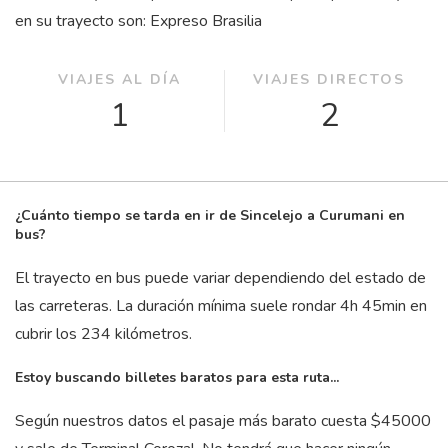
en su trayecto son: Expreso Brasilia
VIAJES AL DÍA
VIAJES DIRECTOS
1
2
¿Cuánto tiempo se tarda en ir de Sincelejo a Curumani en
bus?
El trayecto en bus puede variar dependiendo del estado de
las carreteras. La duración mínima suele rondar 4
h
45
min
en
cubrir los 234 kilómetros.
Estoy buscando billetes baratos para esta ruta...
Según nuestros datos el pasaje más barato cuesta $45000