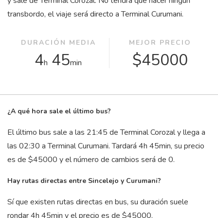
y sale de Terminal Corozal. No tendrá que hacer ningún
transbordo, el viaje será directo a Terminal Curumani.
DURACIÓN MEDIA
MEJOR PRECIO
4
45
$45000
h
min
¿A qué hora sale el último bus?
El último bus sale a las 21:45 de Terminal Corozal y llega a
las 02:30 a Terminal Curumani. Tardará 4
h
45
min
, su precio
es de $45000 y el número de cambios será de 0.
Hay rutas directas entre Sincelejo y Curumani?
Sí que existen rutas directas en bus, su duración suele
rondar 4
h
45
min
y el precio es de $45000.