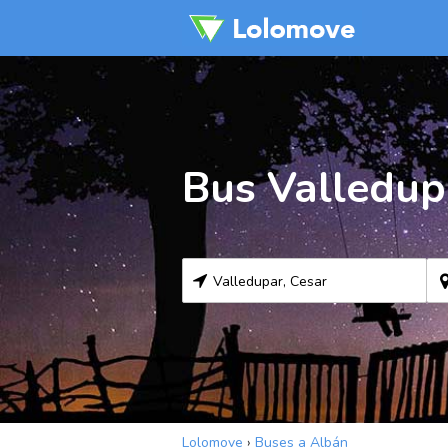
Bus Valledup
Lolomove
›
Buses a Albán