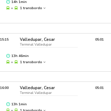
14
h
1
min
+
1 transbordo
Valledupar, Cesar
15:15
05:01
Terminal Valledupar
13
h
46
min
+
1 transbordo
Valledupar, Cesar
16:00
05:01
Terminal Valledupar
13
h
1
min
+
1 transbordo