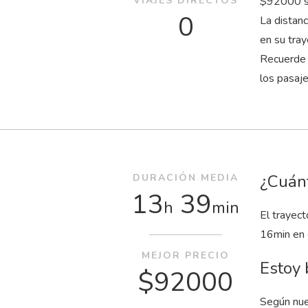
VIAJES DIRECTOS
$92000 su
0
La distan
en su tray
Recuerde 
los pasaj
¿Cuánt
DURACIÓN MEDIA
13
39
h
min
El trayec
16
min
en 
MEJOR PRECIO
Estoy 
$92000
Según nue