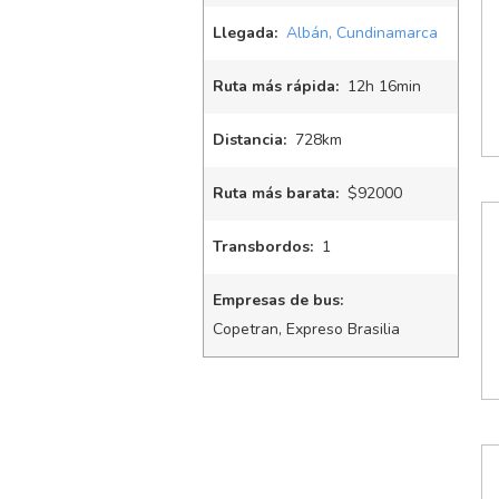
Llegada:
Albán, Cundinamarca
Ruta más rápida:
12
h
16
min
Distancia:
728km
Ruta más barata:
$92000
Transbordos:
1
Empresas de bus:
Copetran, Expreso Brasilia