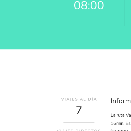
08:00
Inform
VIAJES AL DÍA
7
La ruta V
16
min
. E