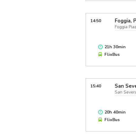
Foggia, 
14:50
Foggia Pia
21
h
30
min
FlixBus
San Seve
15:40
San Severo
20
h
40
min
FlixBus