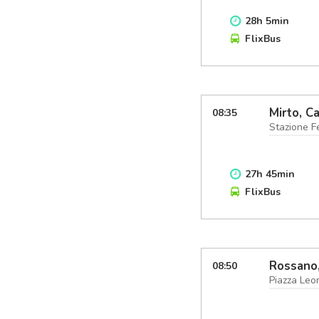
28
h
5
min
FlixBus
Mirto, Ca
08:35
Stazione Fe
27
h
45
min
FlixBus
Rossano,
08:50
Piazza Leo