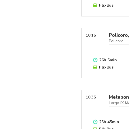
FlixBus
Policoro,
10:15
Policoro
26
h
5
min
FlixBus
Metapont
10:35
Largo IX M
25
h
45
min