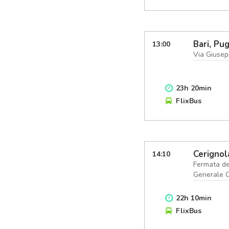
Bari, Pug
13:00
Via Giusep
23
h
20
min
FlixBus
Cerignol
14:10
Fermata de
Generale C
22
h
10
min
FlixBus