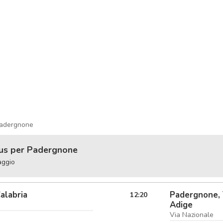
Padergnone
bus per Padergnone
aggio
Calabria
Padergnone, 
12:20
Adige
Via Nazionale