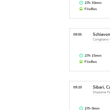
27
h
30
min
FlixBus
Schiavon
09:05
Corigliano
27
h
15
min
FlixBus
Sibari, C
09:20
Stazione Fe
27
h
0
min