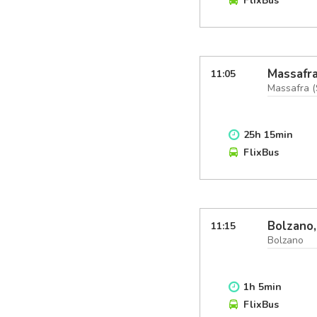
FlixBus
Massafra
11:05
Massafra (
25
h
15
min
FlixBus
Bolzano,
11:15
Bolzano
1
h
5
min
FlixBus