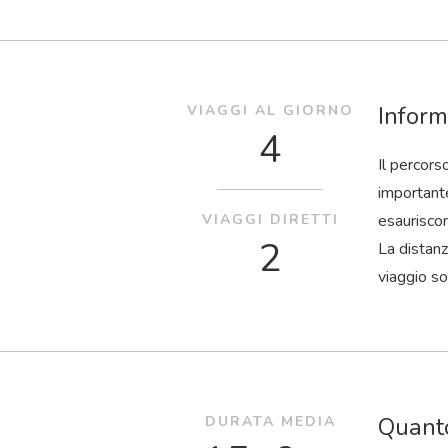
Inform
VIAGGI AL GIORNO
4
Il percors
importante
VIAGGI DIRETTI
esaurisco
2
La distanz
viaggio so
Quanto
DURATA MEDIA