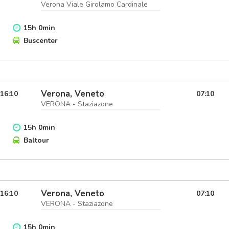
Verona Viale Girolamo Cardinale
15
h
0
min
Buscenter
Verona, Veneto
16:10
07:10
VERONA - Staziazone
15
h
0
min
Baltour
Verona, Veneto
16:10
07:10
VERONA - Staziazone
15
h
0
min