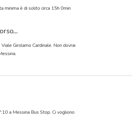
ta minima è di solito circa 15
h
0
min
rso...
na Viale Girolamo Cardinale. Non dovrai
 Messina.
7:10 a Messina Bus Stop. Ci vogliono