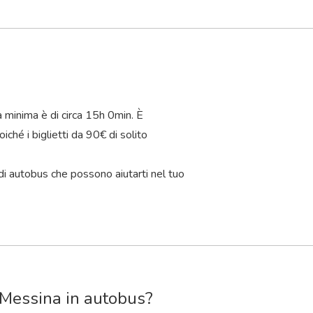
a minima è di circa 15
h
0
min
. È
iché i biglietti da 90€ di solito
di autobus che possono aiutarti nel tuo
 Messina in autobus?