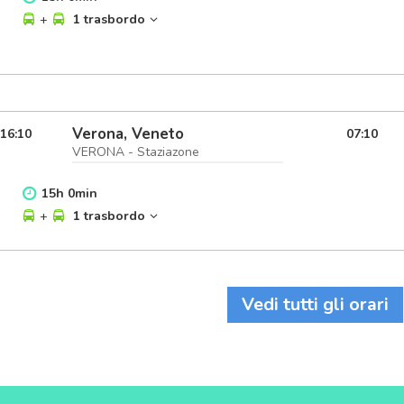
+
1 trasbordo
Verona, Veneto
16:10
07:10
VERONA - Staziazone
15
h
0
min
+
1 trasbordo
Vedi tutti gli orari