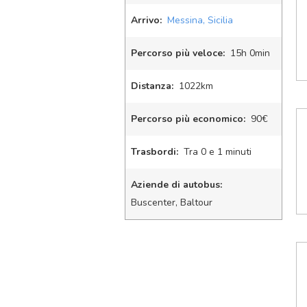
Arrivo:
Messina, Sicilia
Percorso più veloce:
15
h
0
min
Distanza:
1022km
Percorso più economico:
90€
Trasbordi:
Tra 0 e 1 minuti
Aziende di autobus:
Buscenter, Baltour