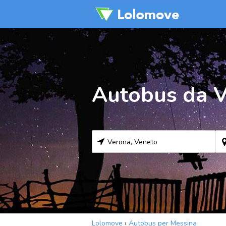
Autobus da V
Lolomove
›
Autobus per Messina