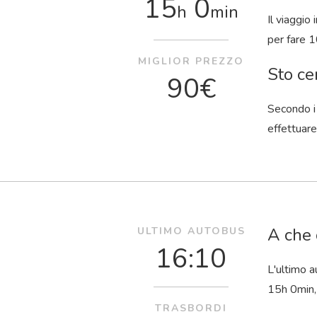
15
0
h
min
Il viaggio
per fare 1
MIGLIOR PREZZO
Sto ce
90€
Secondo i 
effettuare
A che 
ULTIMO AUTOBUS
16:10
L'ultimo 
15
h
0
min
TRASBORDI