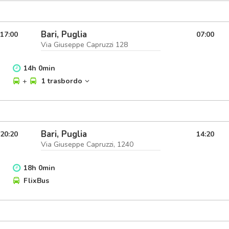
Bari, Puglia
17:00
07:00
Via Giuseppe Capruzzi 128
14
h
0
min
+
1 trasbordo
Bari, Puglia
20:20
14:20
Via Giuseppe Capruzzi, 1240
18
h
0
min
FlixBus