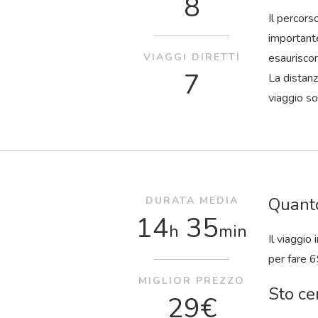
8
Il percors
importante
VIAGGI DIRETTI
esaurisco
7
La distanz
viaggio so
Quanto
DURATA MEDIA
14
35
h
min
Il viaggio
per fare 6
MIGLIOR PREZZO
Sto ce
29€