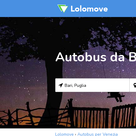
Autobus da B
Lolomove
›
Autobus per Venezia