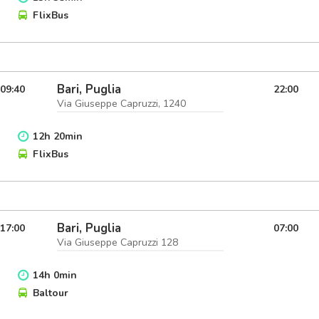
FlixBus
Bari, Puglia
09:40
22:00
Via Giuseppe Capruzzi, 1240
12
h
20
min
FlixBus
Bari, Puglia
17:00
07:00
Via Giuseppe Capruzzi 128
14
h
0
min
Baltour