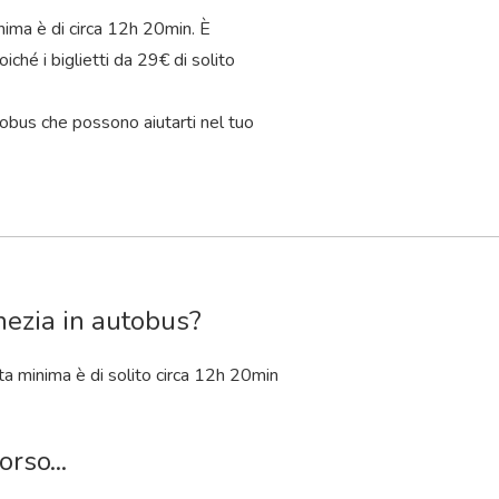
nima è di circa 12
h
20
min
. È
iché i biglietti da 29€ di solito
tobus che possono aiutarti nel tuo
nezia in autobus?
ta minima è di solito circa 12
h
20
min
rso...