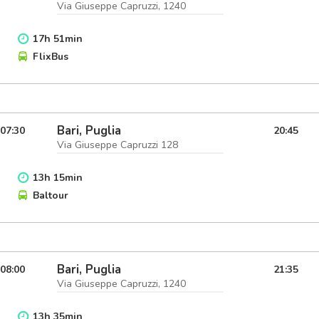
Via Giuseppe Capruzzi, 1240
17
h
51
min
FlixBus
Bari, Puglia
07:30
20:45
Via Giuseppe Capruzzi 128
13
h
15
min
Baltour
Bari, Puglia
08:00
21:35
Via Giuseppe Capruzzi, 1240
13
h
35
min