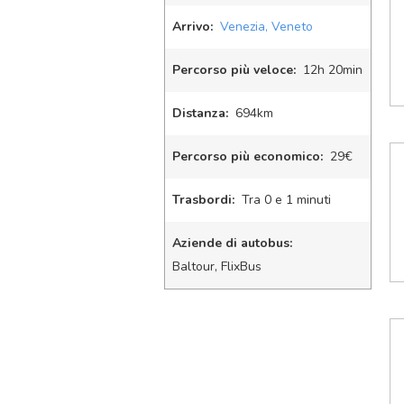
Arrivo:
Venezia, Veneto
Percorso più veloce:
12
h
20
min
Distanza:
694km
Percorso più economico:
29€
Trasbordi:
Tra 0 e 1 minuti
Aziende di autobus:
Baltour, FlixBus