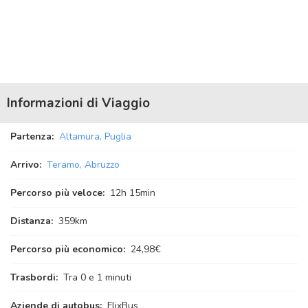
Informazioni di Viaggio
Partenza:
Altamura, Puglia
Arrivo:
Teramo, Abruzzo
Percorso più veloce:
12
h
15
min
Distanza:
359km
Percorso più economico:
24,98€
Trasbordi:
Tra 0 e 1 minuti
Aziende di autobus:
FlixBus