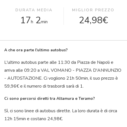
DURATA MEDIA
MIGLIOR PREZZO
17
2
24,98€
h
min
A che ora parte l'ultimo autobus?
L'ultimo autobus parte alle 11:30 da Piazza de Napoli e
arriva alle 09:20 a VAL VOMANO - PIAZZA D'ANNUNZIO
- AUTOSTAZIONE. Ci vogliono 21
h
50
min
, il suo prezzo è
59,96€ e il numero di trasbordi sarà di 1.
Ci sono percorsi diretti tra Altamura e Teramo?
Sì, ci sono linee di autobus dirette. La loro durata è di circa
12
h
15
min
e costano 24,98€.