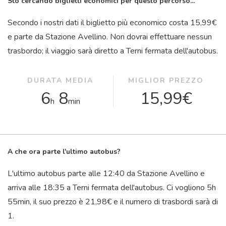
Sto cercando biglietti economici per questo percorso...
Secondo i nostri dati il ​​biglietto più economico costa 15,99€
e parte da Stazione Avellino. Non dovrai effettuare nessun
trasbordo; il viaggio sarà diretto a Terni fermata dell'autobus.
DURATA MEDIA
MIGLIOR PREZZO
6
8
15,99€
h
min
A che ora parte l'ultimo autobus?
L'ultimo autobus parte alle 12:40 da Stazione Avellino e
arriva alle 18:35 a Terni fermata dell'autobus. Ci vogliono 5
h
55
min
, il suo prezzo è 21,98€ e il numero di trasbordi sarà di
1.