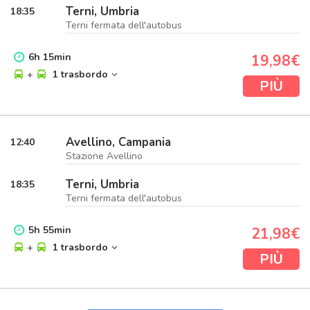
Terni, Umbria
18:35
Terni fermata dell'autobus
6
h
15
min
19,98€
+
1 trasbordo
PIÙ
Avellino, Campania
12:40
Stazione Avellino
Terni, Umbria
18:35
Terni fermata dell'autobus
5
h
55
min
21,98€
+
1 trasbordo
PIÙ