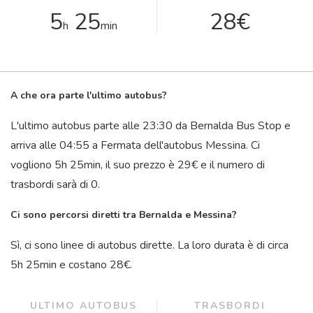
5
25
28€
h
min
A che ora parte l'ultimo autobus?
L'ultimo autobus parte alle 23:30 da Bernalda Bus Stop e
arriva alle 04:55 a Fermata dell'autobus Messina. Ci
vogliono 5
h
25
min
, il suo prezzo è 29€ e il numero di
trasbordi sarà di 0.
Ci sono percorsi diretti tra Bernalda e Messina?
Sì, ci sono linee di autobus dirette. La loro durata è di circa
5
h
25
min
e costano 28€.
ULTIMO AUTOBUS
TRASBORDI