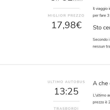
Il viaggio
per fare 3
MIGLIOR PREZZO
17,98€
Sto ce
Secondo i 
nessun tra
A che 
ULTIMO AUTOBUS
13:25
L'ultimo a
prezzo è 2
TRASBORDI