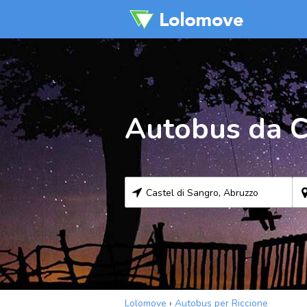
Autobus da Ca
Lolomove
›
Autobus per Riccione