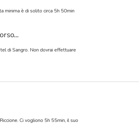
a minima è di solito circa 5
h
50
min
rso...
stel di Sangro. Non dovrai effettuare
Riccione. Ci vogliono 5
h
55
min
, il suo