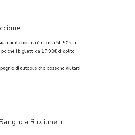
iccione
sua durata minima è di circa 5
h
50
min
.
poiché i biglietti da 17,98€ di solito
ompagnie di autobus che possono aiutarti
 Sangro a Riccione in