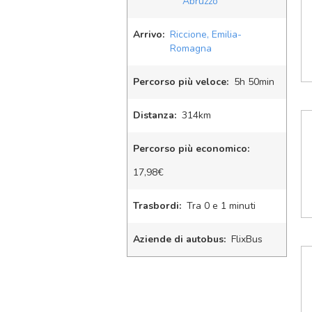
Abruzzo
Arrivo:
Riccione, Emilia-
Romagna
Percorso più veloce:
5
h
50
min
Distanza:
314km
Percorso più economico:
17,98€
Trasbordi:
Tra 0 e 1 minuti
Aziende di autobus:
FlixBus