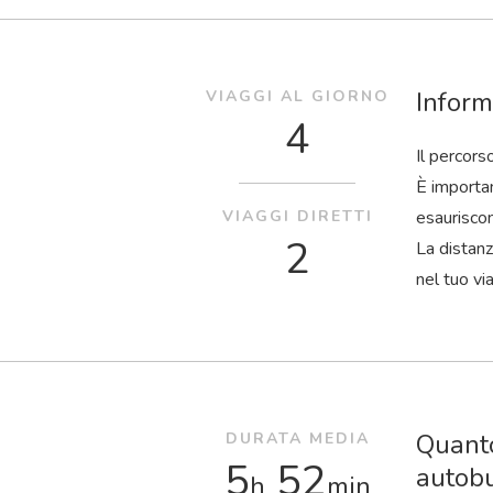
Inform
VIAGGI AL GIORNO
4
Il percors
È importan
VIAGGI DIRETTI
esaurisco
2
La distanz
nel tuo vi
Quanto
DURATA MEDIA
5
52
autob
h
min