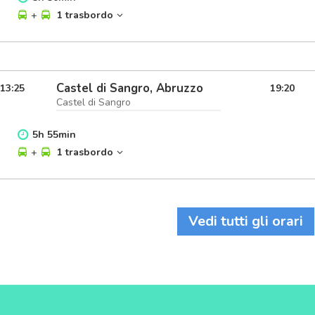
+
1 trasbordo
Castel di Sangro, Abruzzo
13:25
19:20
Castel di Sangro
5
h
55
min
+
1 trasbordo
Vedi tutti gli orari