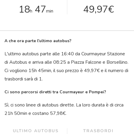
18
47
49,97€
h
min
A che ora parte l'ultimo autobus?
L'ultimo autobus parte alle 16:40 da Courmayeur Stazione
di Autobus e arriva alle 08:25 a Piazza Falcone e Borsellino.
Ci vogliono 15
h
45
min
, il suo prezzo è 49,97€ e il numero di
trasbordi sarà di 1.
Ci sono percorsi diretti tra Courmayeur e Pompei?
Sì, ci sono linee di autobus dirette. La loro durata è di circa
21
h
50
min
e costano 57,98€.
ULTIMO AUTOBUS
TRASBORDI