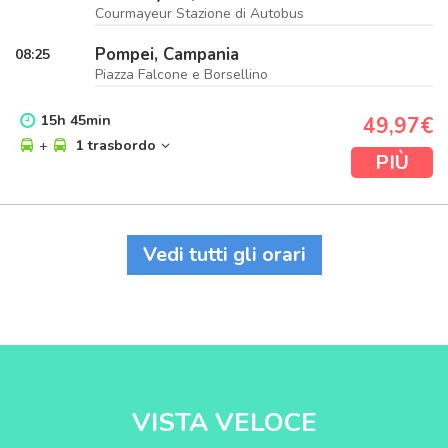
Courmayeur Stazione di Autobus
Pompei, Campania
08:25
Piazza Falcone e Borsellino
15
h
45
min
49,97€
+
1 trasbordo
PIÙ
Vedi tutti gli orari
VISTA VELOCE