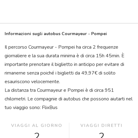
Informazioni sugli autobus Courmayeur - Pompei
Il percorso Courmayeur - Pompei ha circa 2 frequenze
giornaliere e la sua durata minima è di circa 15
h
45
min
. È
importante prenotare il biglietto in anticipo per evitare di
rimanerne senza poiché i biglietti da 49,97€ di solito
esauriscono velocemente.
La distanza tra Courmayeur e Pompei è di circa 951
chilometri. Le compagnie di autobus che possono aiutarti nel
tuo viaggio sono: FlixBus
VIAGGI AL GIORNO
VIAGGI DIRETTI
2
2