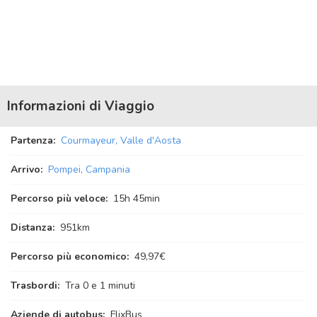
Informazioni di Viaggio
Partenza:
Courmayeur, Valle d'Aosta
Arrivo:
Pompei, Campania
Percorso più veloce:
15
h
45
min
Distanza:
951km
Percorso più economico:
49,97€
Trasbordi:
Tra 0 e 1 minuti
Aziende di autobus:
FlixBus