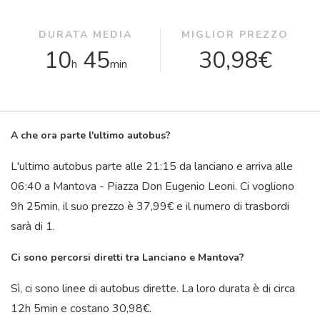
DURATA MEDIA
MIGLIOR PREZZO
10
45
30,98€
h
min
A che ora parte l'ultimo autobus?
L'ultimo autobus parte alle 21:15 da lanciano e arriva alle
06:40 a Mantova - Piazza Don Eugenio Leoni. Ci vogliono
9
h
25
min
, il suo prezzo è 37,99€ e il numero di trasbordi
sarà di 1.
Ci sono percorsi diretti tra Lanciano e Mantova?
Sì, ci sono linee di autobus dirette. La loro durata è di circa
12
h
5
min
e costano 30,98€.