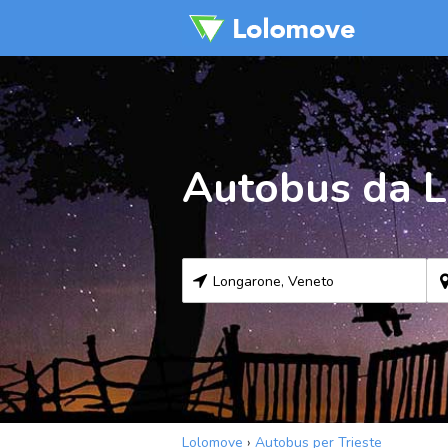
Autobus da L
Lolomove
›
Autobus per Trieste