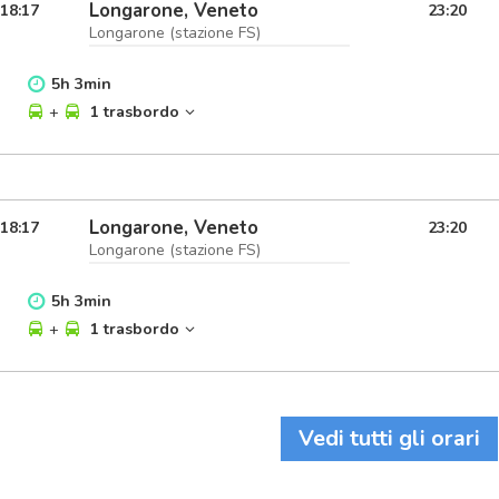
Longarone, Veneto
18:17
23:20
Longarone (stazione FS)
5
h
3
min
+
1 trasbordo
Longarone, Veneto
18:17
23:20
Longarone (stazione FS)
5
h
3
min
+
1 trasbordo
Vedi tutti gli orari