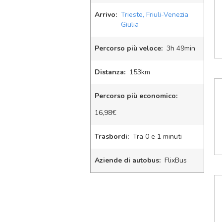
Arrivo:
Trieste, Friuli-Venezia
Giulia
Percorso più veloce:
3
h
49
min
Distanza:
153km
Percorso più economico:
16,98€
Trasbordi:
Tra 0 e 1 minuti
Aziende di autobus:
FlixBus