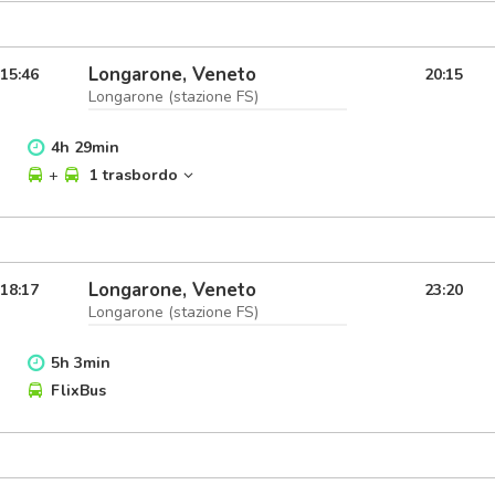
Longarone, Veneto
15:46
20:15
Longarone (stazione FS)
4
h
29
min
+
1 trasbordo
Longarone, Veneto
18:17
23:20
Longarone (stazione FS)
5
h
3
min
FlixBus