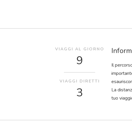
Inform
VIAGGI AL GIORNO
9
Il percors
importante
VIAGGI DIRETTI
esaurisco
3
La distanz
tuo viaggi