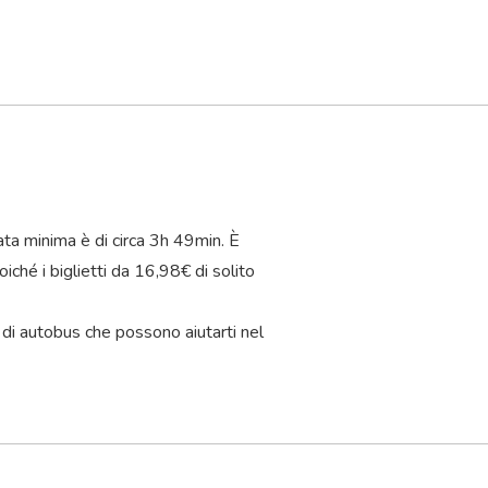
ata minima è di circa 3
h
49
min
. È
iché i biglietti da 16,98€ di solito
 di autobus che possono aiutarti nel