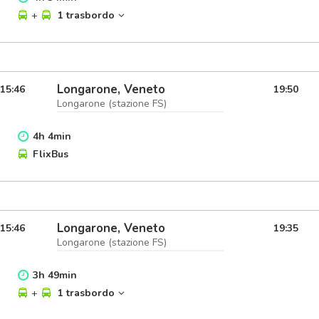
+
1 trasbordo
Longarone, Veneto
15:46
19:50
Longarone (stazione FS)
4
h
4
min
FlixBus
Longarone, Veneto
15:46
19:35
Longarone (stazione FS)
3
h
49
min
+
1 trasbordo