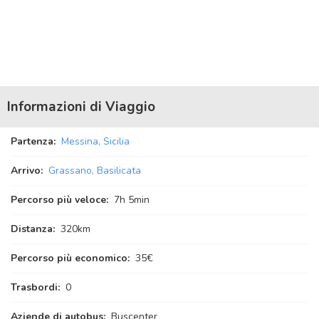
Informazioni di Viaggio
Partenza:
Messina, Sicilia
Arrivo:
Grassano, Basilicata
Percorso più veloce:
7
h
5
min
Distanza:
320km
Percorso più economico:
35€
Trasbordi:
0
Aziende di autobus:
Buscenter