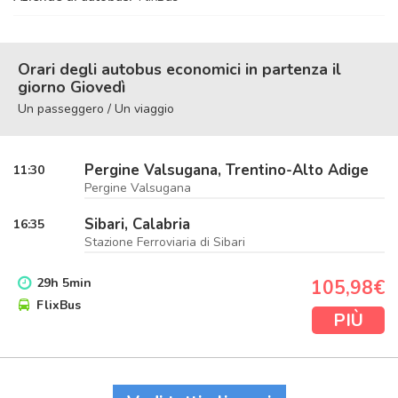
Orari degli autobus economici in partenza il
giorno Giovedì
Un passeggero / Un viaggio
Pergine Valsugana, Trentino-Alto Adige
11:30
Pergine Valsugana
Sibari, Calabria
16:35
Stazione Ferroviaria di Sibari
29
h
5
min
105,98€
FlixBus
PIÙ