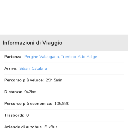
Informazioni di Viaggio
Partenza:
Pergine Valsugana, Trentino-Alto Adige
Arrivo:
Sibari, Calabria
Percorso più veloce:
29
h
5
min
Distanza:
942km
Percorso più economico:
105,98€
Trasbordi:
0
Aziende di autobus:
FlixBus