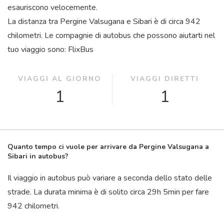
esauriscono velocemente.
La distanza tra Pergine Valsugana e Sibari è di circa 942
chilometri. Le compagnie di autobus che possono aiutarti nel
tuo viaggio sono: FlixBus
VIAGGI AL GIORNO
VIAGGI DIRETTI
1
1
Quanto tempo ci vuole per arrivare da Pergine Valsugana a
Sibari in autobus?
Il viaggio in autobus può variare a seconda dello stato delle
strade. La durata minima è di solito circa 29
h
5
min
per fare
942 chilometri.