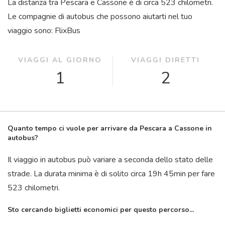
La distanza tra Pescara e Cassone è di circa 523 chilometri.
Le compagnie di autobus che possono aiutarti nel tuo
viaggio sono: FlixBus
VIAGGI AL GIORNO
VIAGGI DIRETTI
1
2
Quanto tempo ci vuole per arrivare da Pescara a Cassone in
autobus?
Il viaggio in autobus può variare a seconda dello stato delle
strade. La durata minima è di solito circa 19
h
45
min
per fare
523 chilometri.
Sto cercando biglietti economici per questo percorso...