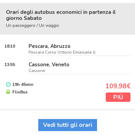
Orari degli autobus economici in partenza il
giorno Sabato
Un passeggero / Un viaggio
Pescara, Abruzzo
18:10
Pescara Corso Vittorio Emanuele ll
Cassone, Veneto
13:55
Cassone
19
h
45
min
109,98€
FlixBus
PIÙ
Vedi tutti gli orari