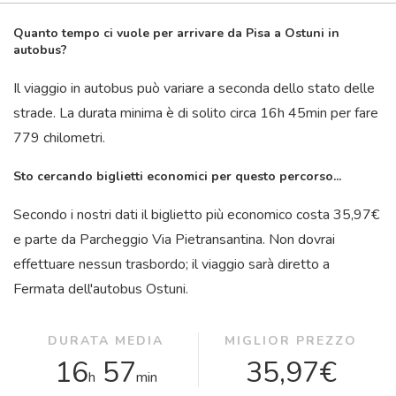
Quanto tempo ci vuole per arrivare da Pisa a Ostuni in
autobus?
Il viaggio in autobus può variare a seconda dello stato delle
strade. La durata minima è di solito circa 16
h
45
min
per fare
779 chilometri.
Sto cercando biglietti economici per questo percorso...
Secondo i nostri dati il ​​biglietto più economico costa 35,97€
e parte da Parcheggio Via Pietransantina. Non dovrai
effettuare nessun trasbordo; il viaggio sarà diretto a
Fermata dell'autobus Ostuni.
DURATA MEDIA
MIGLIOR PREZZO
16
57
35,97€
h
min