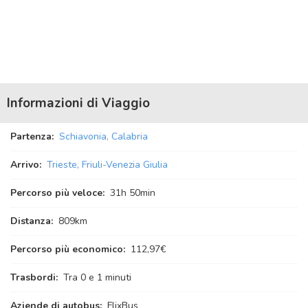
Informazioni di Viaggio
Partenza:
Schiavonia, Calabria
Arrivo:
Trieste, Friuli-Venezia Giulia
Percorso più veloce:
31
h
50
min
Distanza:
809km
Percorso più economico:
112,97€
Trasbordi:
Tra 0 e 1 minuti
Aziende di autobus:
FlixBus