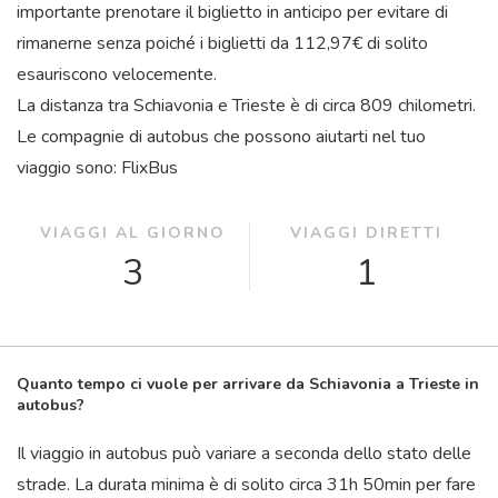
importante prenotare il biglietto in anticipo per evitare di
rimanerne senza poiché i biglietti da 112,97€ di solito
esauriscono velocemente.
La distanza tra Schiavonia e Trieste è di circa 809 chilometri.
Le compagnie di autobus che possono aiutarti nel tuo
viaggio sono: FlixBus
VIAGGI AL GIORNO
VIAGGI DIRETTI
3
1
Quanto tempo ci vuole per arrivare da Schiavonia a Trieste in
autobus?
Il viaggio in autobus può variare a seconda dello stato delle
strade. La durata minima è di solito circa 31
h
50
min
per fare