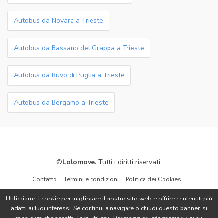
Autobus da Novara a Trieste
Autobus da Bassano del Grappa a Trieste
Autobus da Ruvo di Puglia a Trieste
Autobus da Bergamo a Trieste
©
Lolomove.
Tutti i diritti riservati.
Contatto
Termini e condizioni
Politica dei Cookies
Utilizziamo i cookie per migliorare il nostro sito web e offrire contenuti più
adatti ai tuoi interessi. Se continui a navigare o chiudi questo banner, si
considera che accetti i loro utilizzo. Per maggiori informazioni vai su: