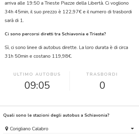
arriva alle 19:50 a Trieste Piazze della Libertà. Ci vogliono
34
h
45
min
, il suo prezzo è 122,97€ e il numero di trasbordi
sarà di 1.
Ci sono percorsi diretti tra Schiavonia e Trieste?
Sì, ci sono linee di autobus dirette. La loro durata è di circa
31
h
50
min
e costano 119,98€.
ULTIMO AUTOBUS
TRASBORDI
09:05
0
Quali sono le stazioni degli autobus a Schiavonia?
Corigliano Calabro