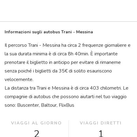
Informazioni sugli autobus Trani - Messina
Il percorso Trani - Messina ha circa 2 frequenze giornaliere e
la sua durata minima è di circa 8
h
40
min
. È importante
prenotare il biglietto in anticipo per evitare di rimanerne
senza poiché i biglietti da 35€ di solito esauriscono
velocemente.
La distanza tra Trani e Messina è di circa 403 chilometri. Le
compagnie di autobus che possono aiutarti nel tuo viaggio
sono: Buscenter, Baltour, FlixBus
VIAGGI AL GIORNO
VIAGGI DIRETTI
2
1