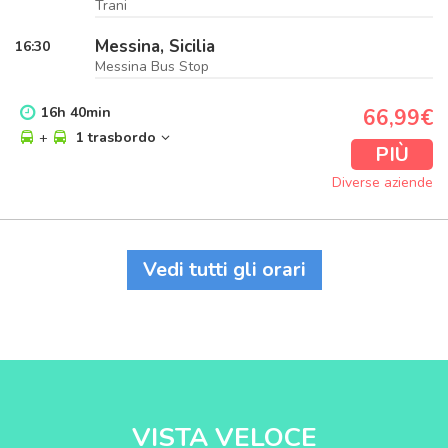
Trani
Messina, Sicilia
16:30
Messina Bus Stop
16
h
40
min
66,99€
+
1 trasbordo
PIÙ
Diverse aziende
Vedi tutti gli orari
VISTA VELOCE