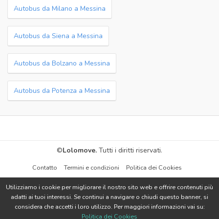
Autobus da Milano a Messina
Autobus da Siena a Messina
Autobus da Bolzano a Messina
Autobus da Potenza a Messina
©
Lolomove.
Tutti i diritti riservati.
Contatto
Termini e condizioni
Politica dei Cookies
Utilizziamo i cookie per migliorare il nostro sito web e offrire contenuti più
adatti ai tuoi interessi. Se continui a navigare o chiudi questo banner, si
considera che accetti i loro utilizzo. Per maggiori informazioni vai su:
Politica dei Cookies