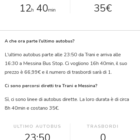
12
40
35€
h
min
A che ora parte l'ultimo autobus?
L'ultimo autobus parte alle 23:50 da Trani e arriva alle
16:30 a Messina Bus Stop. Ci vogliono 16
h
40
min
, il suo
prezzo è 66,99€ e il numero di trasbordi sarà di 1.
Ci sono percorsi diretti tra Trani e Messina?
Sì, ci sono linee di autobus dirette. La loro durata è di circa
8
h
40
min
e costano 35€.
ULTIMO AUTOBUS
TRASBORDI
23:50
0