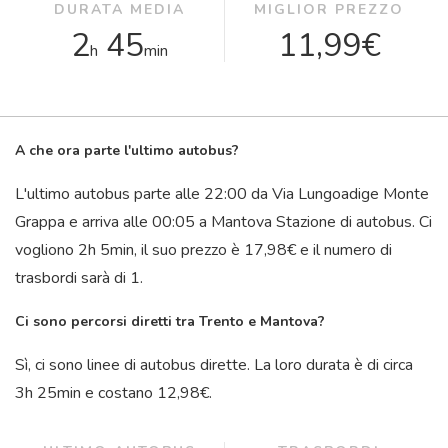
DURATA MEDIA
MIGLIOR PREZZO
2
45
11,99€
h
min
A che ora parte l'ultimo autobus?
L'ultimo autobus parte alle 22:00 da Via Lungoadige Monte
Grappa e arriva alle 00:05 a Mantova Stazione di autobus. Ci
vogliono 2
h
5
min
, il suo prezzo è 17,98€ e il numero di
trasbordi sarà di 1.
Ci sono percorsi diretti tra Trento e Mantova?
Sì, ci sono linee di autobus dirette. La loro durata è di circa
3
h
25
min
e costano 12,98€.