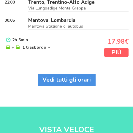
Trento, Trentino-Alto Adige
22:00
Via Lungoadige Monte Grappa
Mantova, Lombardia
00:05
Mantova Stazione di autobus
2
h
5
min
17,98€
+
1 trasbordo
PIÙ
Vedi tutti gli orari
VISTA VELOCE