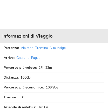
Informazioni di Viaggio
Partenza:
Vipiteno, Trentino-Alto Adige
Arrivo:
Galatina, Puglia
Percorso più veloce:
27
h
23
min
Distanza:
1060km
Percorso più economico:
106,98€
Trasbordi:
0
Aziende di autobus:
FlixBus