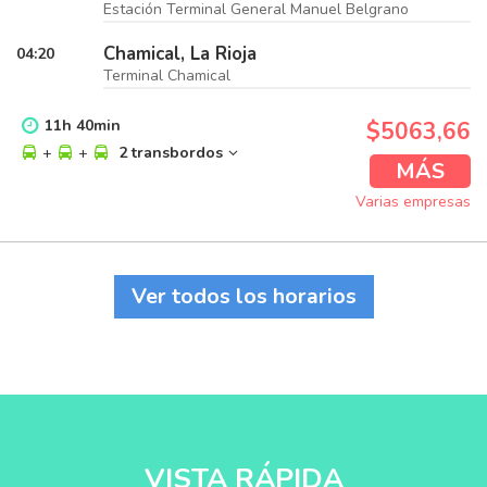
Estación Terminal General Manuel Belgrano
Chamical, La Rioja
04:20
Terminal Chamical
11
h
40
min
$5063,66
+
+
2 transbordos
MÁS
Varias empresas
Ver todos los horarios
VISTA RÁPIDA