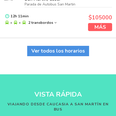
Parada de Autobus San Martin
12
h
11
min
$105000
+
+
2 transbordos
MÁS
Ver todos los horarios
VISTA RÁPIDA
VIAJANDO DESDE CAUCASIA A SAN MARTÍN EN
BUS