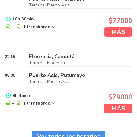
Terminal Puerto Asis
10
h
30
min
$77000
+
1 transbordo
MÁS
Florencia, Caquetá
22:15
Terminal Florencia
Puerto Asís, Putumayo
08:00
Terminal Puerto Asis
9
h
45
min
$79000
+
1 transbordo
MÁS
Ver todos los horarios