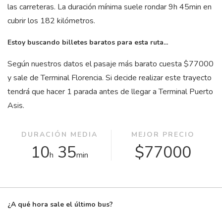
las carreteras. La duración mínima suele rondar 9
h
45
min
en
cubrir los 182 kilómetros.
Estoy buscando billetes baratos para esta ruta...
Según nuestros datos el pasaje más barato cuesta $77000
y sale de Terminal Florencia. Si decide realizar este trayecto
tendrá que hacer 1 parada antes de llegar a Terminal Puerto
Asis.
DURACIÓN MEDIA
MEJOR PRECIO
10
35
$77000
h
min
¿A qué hora sale el último bus?