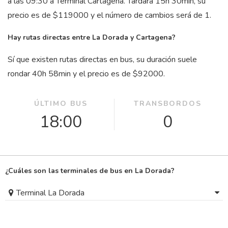
a las 09:30 a Terminal Cartagena. Tardará 15
h
30
min
, su
precio es de $119000 y el número de cambios será de 1.
Hay rutas directas entre La Dorada y Cartagena?
Sí que existen rutas directas en bus, su duración suele
rondar 40
h
58
min
y el precio es de $92000.
ÚLTIMO BUS
TRANSBORDOS
18:00
0
¿Cuáles son las terminales de bus en La Dorada?
Terminal La Dorada