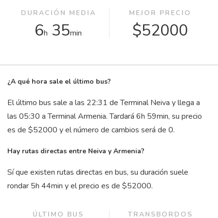
DURACIÓN MEDIA
MEJOR PRECIO
6
35
$52000
h
min
¿A qué hora sale el último bus?
El último bus sale a las 22:31 de Terminal Neiva y llega a
las 05:30 a Terminal Armenia. Tardará 6
h
59
min
, su precio
es de $52000 y el número de cambios será de 0.
Hay rutas directas entre Neiva y Armenia?
Sí que existen rutas directas en bus, su duración suele
rondar 5
h
44
min
y el precio es de $52000.
ÚLTIMO BUS
TRANSBORDOS