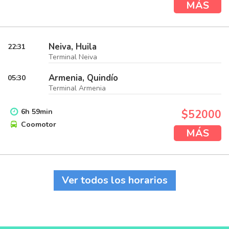
MÁS
Neiva, Huila
22:31
Terminal Neiva
Armenia, Quindío
05:30
Terminal Armenia
6
h
59
min
$52000
Coomotor
MÁS
Ver todos los horarios