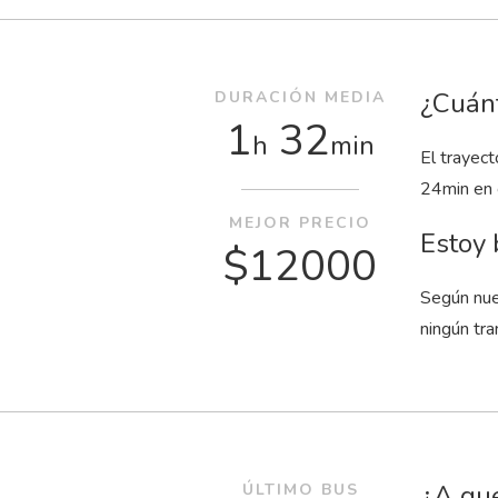
¿Cuánt
DURACIÓN MEDIA
1
32
h
min
El trayec
24
min
en 
MEJOR PRECIO
Estoy 
$12000
Según nue
ningún tra
¿A qué
ÚLTIMO BUS