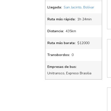
Llegada:
San Jacinto, Bolívar
Ruta más rápida:
1
h
24
min
Distancia:
435km
Ruta más barata:
$12000
Transbordos:
0
Empresas de bus:
Unitransco, Expreso Brasilia