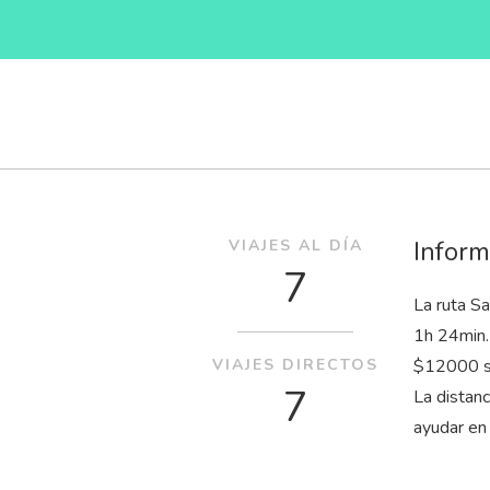
Inform
VIAJES AL DÍA
7
La ruta Sa
1
h
24
min
VIAJES DIRECTOS
$12000 su
7
La distan
ayudar en 