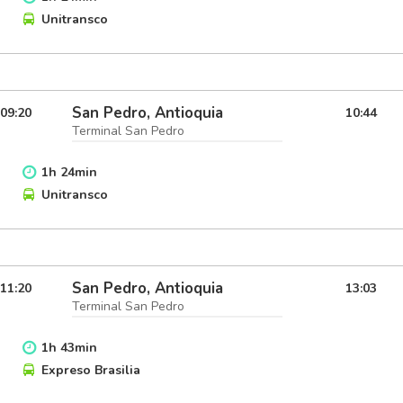
Unitransco
San Pedro, Antioquia
09:20
10:44
Terminal San Pedro
1
h
24
min
Unitransco
San Pedro, Antioquia
11:20
13:03
Terminal San Pedro
1
h
43
min
Expreso Brasilia