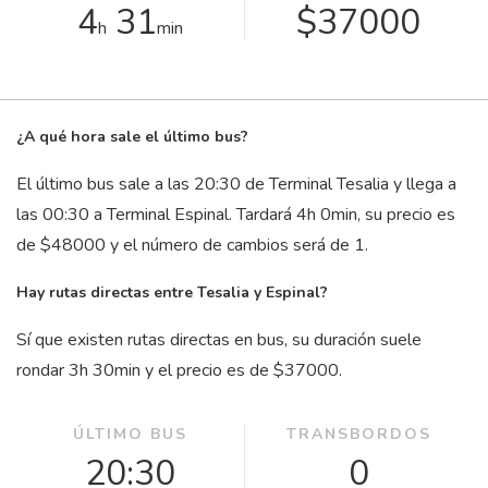
4
31
$37000
h
min
¿A qué hora sale el último bus?
El último bus sale a las 20:30 de Terminal Tesalia y llega a
las 00:30 a Terminal Espinal. Tardará 4
h
0
min
, su precio es
de $48000 y el número de cambios será de 1.
Hay rutas directas entre Tesalia y Espinal?
Sí que existen rutas directas en bus, su duración suele
rondar 3
h
30
min
y el precio es de $37000.
ÚLTIMO BUS
TRANSBORDOS
20:30
0