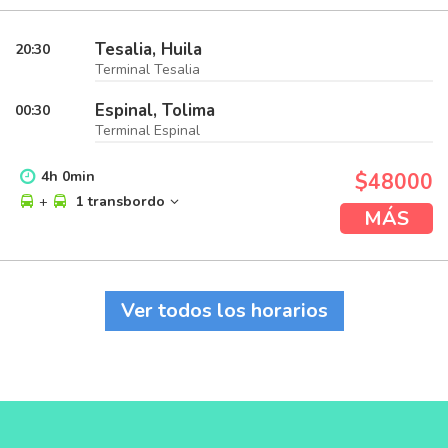
Tesalia, Huila
20:30
Terminal Tesalia
Espinal, Tolima
00:30
Terminal Espinal
4
h
0
min
$48000
+
1 transbordo
MÁS
Ver todos los horarios