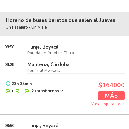
Horario de buses baratos que salen el Jueves
Un Pasajero / Un Viaje
Tunja, Boyacá
08:50
Parada de Autobus Tunja
Montería, Córdoba
08:25
Terminal Monteria
23
h
35
min
$164000
+
+
2 transbordos
MÁS
Varias operadoras
Tunja, Boyacá
08:50