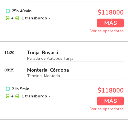
25
h
40
min
$118000
+
1 transbordo
MÁS
Varias operadoras
Tunja, Boyacá
11:20
Parada de Autobus Tunja
Montería, Córdoba
08:25
Terminal Monteria
21
h
5
min
$118000
+
1 transbordo
MÁS
Varias operadoras