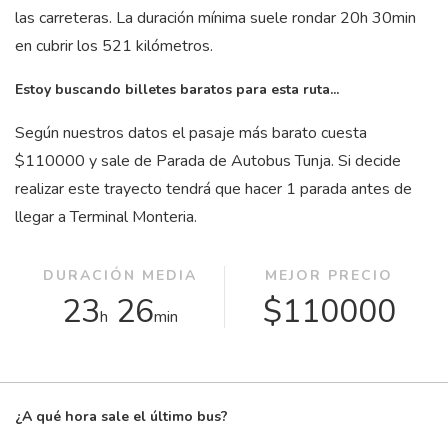
las carreteras. La duración mínima suele rondar 20
h
30
min
en cubrir los 521 kilómetros.
Estoy buscando billetes baratos para esta ruta...
Según nuestros datos el pasaje más barato cuesta
$110000 y sale de Parada de Autobus Tunja. Si decide
realizar este trayecto tendrá que hacer 1 parada antes de
llegar a Terminal Monteria.
DURACIÓN MEDIA
MEJOR PRECIO
23
26
$110000
h
min
¿A qué hora sale el último bus?