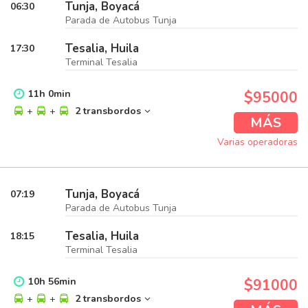
Tunja, Boyacá
06:30
Parada de Autobus Tunja
Tesalia, Huila
17:30
Terminal Tesalia
11
h
0
min
$95000
+
+
2 transbordos
MÁS
Varias operadoras
Tunja, Boyacá
07:19
Parada de Autobus Tunja
Tesalia, Huila
18:15
Terminal Tesalia
10
h
56
min
$91000
+
+
2 transbordos