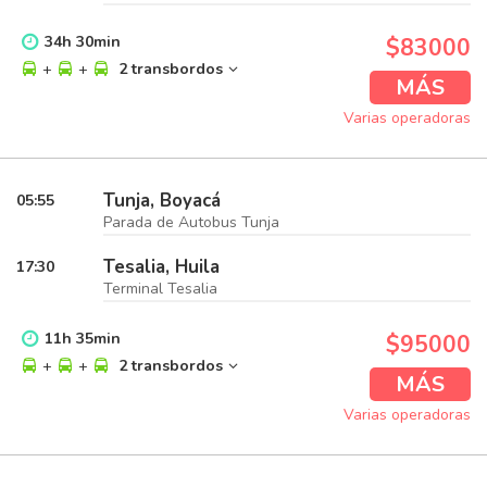
34
h
30
min
$83000
+
+
2 transbordos
MÁS
Varias operadoras
Tunja, Boyacá
05:55
Parada de Autobus Tunja
Tesalia, Huila
17:30
Terminal Tesalia
11
h
35
min
$95000
+
+
2 transbordos
MÁS
Varias operadoras