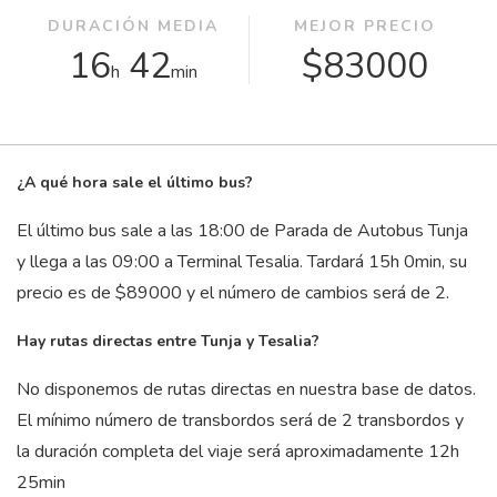
DURACIÓN MEDIA
MEJOR PRECIO
16
42
$83000
h
min
¿A qué hora sale el último bus?
El último bus sale a las 18:00 de Parada de Autobus Tunja
y llega a las 09:00 a Terminal Tesalia. Tardará 15
h
0
min
, su
precio es de $89000 y el número de cambios será de 2.
Hay rutas directas entre Tunja y Tesalia?
No disponemos de rutas directas en nuestra base de datos.
El mínimo número de transbordos será de 2 transbordos y
la duración completa del viaje será aproximadamente 12
h
25
min