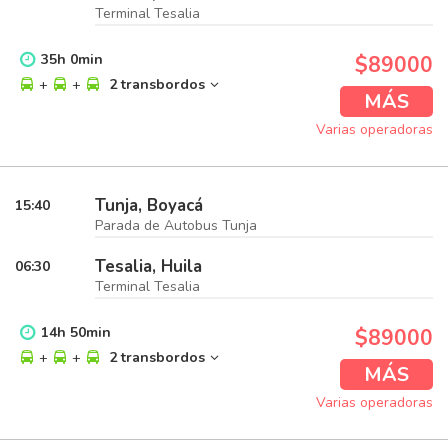
Terminal Tesalia
35
h
0
min
$89000
+
+
2 transbordos
MÁS
Varias operadoras
Tunja, Boyacá
15:40
Parada de Autobus Tunja
Tesalia, Huila
06:30
Terminal Tesalia
14
h
50
min
$89000
+
+
2 transbordos
MÁS
Varias operadoras