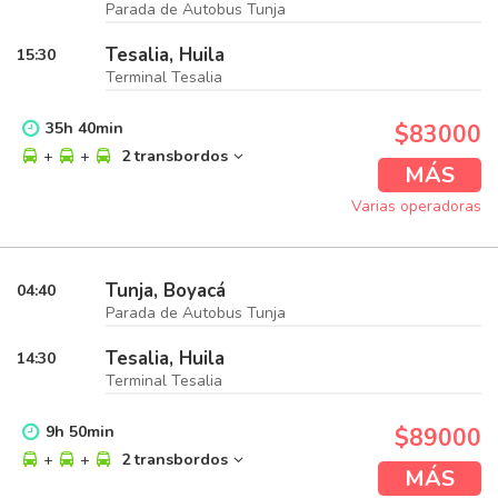
Parada de Autobus Tunja
Tesalia, Huila
15:30
Terminal Tesalia
35
h
40
min
$83000
+
+
2 transbordos
MÁS
Varias operadoras
Tunja, Boyacá
04:40
Parada de Autobus Tunja
Tesalia, Huila
14:30
Terminal Tesalia
9
h
50
min
$89000
+
+
2 transbordos
MÁS