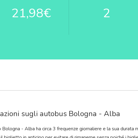
21,98€
2
azioni sugli autobus Bologna - Alba
o Bologna - Alba ha circa 3 frequenze giornaliere e la sua durata m
il biglietto in anticipo per evitare di rimanerne senza poiché i bigl