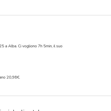
25 a Alba. Ci vogliono 7
h
5
min
, il suo
ano 20,98€.