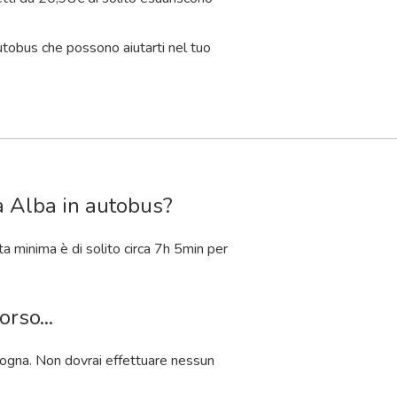
utobus che possono aiutarti nel tuo
a Alba in autobus?
a minima è di solito circa 7
h
5
min
per
rso...
ologna. Non dovrai effettuare nessun