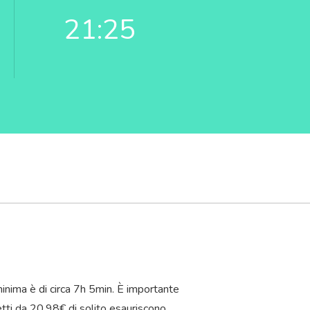
21:25
inima è di circa 7
h
5
min
. È importante
ietti da 20,98€ di solito esauriscono