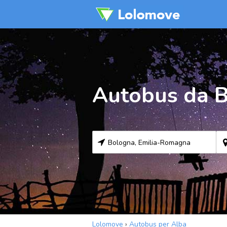
Autobus da B
Lolomove
›
Autobus per Alba