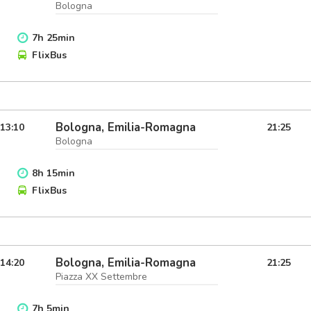
Bologna
7
h
25
min
FlixBus
Bologna, Emilia-Romagna
13:10
21:25
Bologna
8
h
15
min
FlixBus
Bologna, Emilia-Romagna
14:20
21:25
Piazza XX Settembre
7
h
5
min