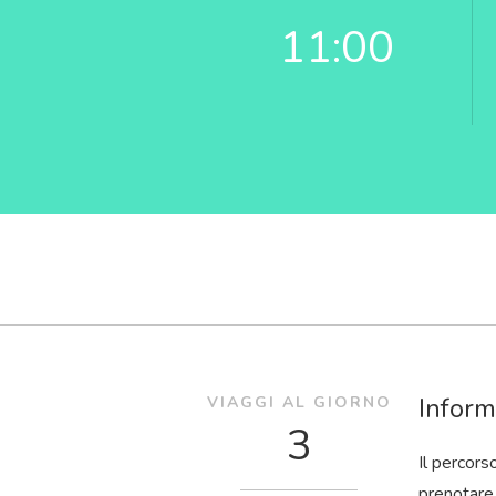
11:00
Inform
VIAGGI AL GIORNO
3
Il percors
prenotare 