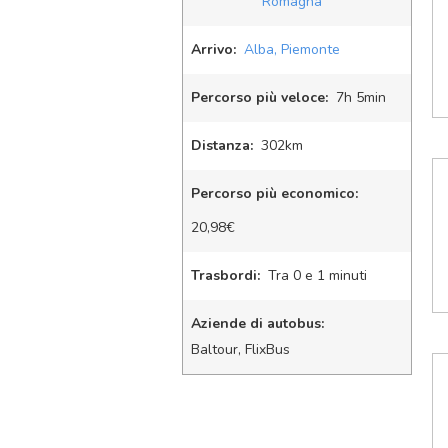
Romagna
Arrivo:
Alba, Piemonte
Percorso più veloce:
7
h
5
min
Distanza:
302km
Percorso più economico:
20,98€
Trasbordi:
Tra 0 e 1 minuti
Aziende di autobus:
Baltour, FlixBus