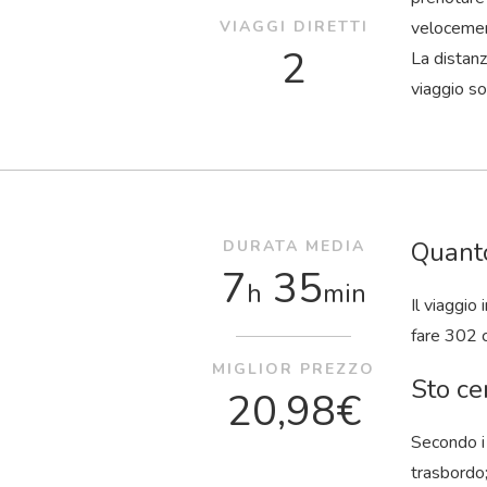
VIAGGI DIRETTI
veloceme
2
La distanz
viaggio so
Quanto
DURATA MEDIA
7
35
h
min
Il viaggio
fare 302 c
MIGLIOR PREZZO
Sto ce
20,98€
Secondo i 
trasbordo;