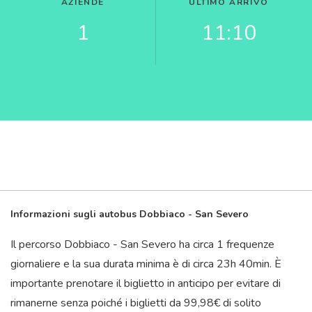
AZIENDE
ULTIMO ARRIVO
1
11:10
Informazioni sugli autobus Dobbiaco - San Severo
Il percorso Dobbiaco - San Severo ha circa 1 frequenze
giornaliere e la sua durata minima è di circa 23
h
40
min
. È
importante prenotare il biglietto in anticipo per evitare di
rimanerne senza poiché i biglietti da 99,98€ di solito