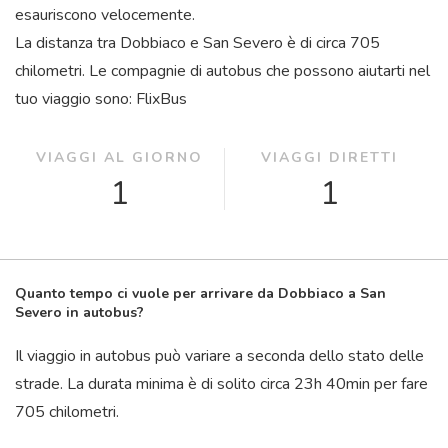
esauriscono velocemente.
La distanza tra Dobbiaco e San Severo è di circa 705
chilometri. Le compagnie di autobus che possono aiutarti nel
tuo viaggio sono: FlixBus
VIAGGI AL GIORNO
VIAGGI DIRETTI
1
1
Quanto tempo ci vuole per arrivare da Dobbiaco a San
Severo in autobus?
Il viaggio in autobus può variare a seconda dello stato delle
strade. La durata minima è di solito circa 23
h
40
min
per fare
705 chilometri.