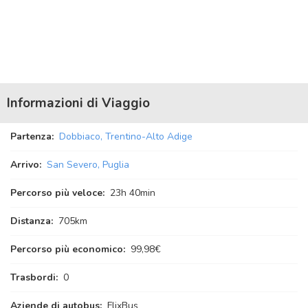
Informazioni di Viaggio
Partenza:
Dobbiaco, Trentino-Alto Adige
Arrivo:
San Severo, Puglia
Percorso più veloce:
23
h
40
min
Distanza:
705km
Percorso più economico:
99,98€
Trasbordi:
0
Aziende di autobus:
FlixBus