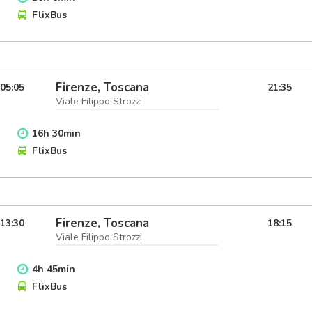
FlixBus
Firenze, Toscana
05:05
21:35
Viale Filippo Strozzi
16
h
30
min
FlixBus
Firenze, Toscana
13:30
18:15
Viale Filippo Strozzi
4
h
45
min
FlixBus