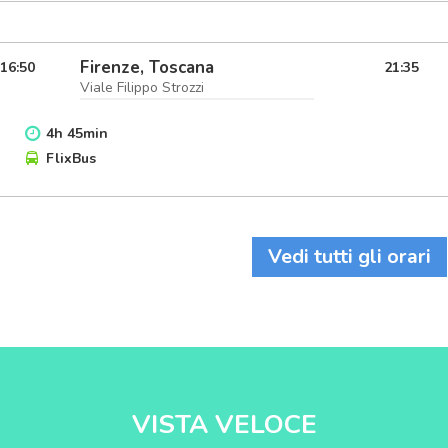
Firenze, Toscana
16:50
21:35
Viale Filippo Strozzi
4
h
45
min
FlixBus
Vedi tutti gli orari
VISTA VELOCE