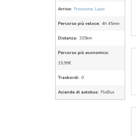
Arrivo:
Frosinone, Lazio
Percorso più veloce:
4
h
45
min
Distanza:
335km
Percorso più economico:
15,99€
Trasbordi:
0
Aziende di autobus:
FlixBus