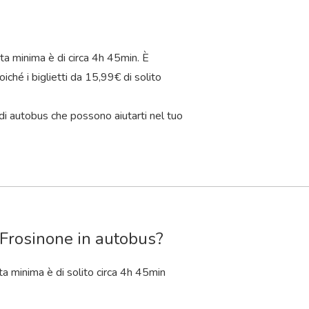
ta minima è di circa 4
h
45
min
. È
iché i biglietti da 15,99€ di solito
di autobus che possono aiutarti nel tuo
 Frosinone in autobus?
a minima è di solito circa 4
h
45
min