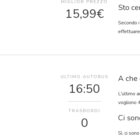
MIGLIOR PREZZO
Sto ce
15,99€
Secondo i 
effettuare
A che 
ULTIMO AUTOBUS
16:50
L'ultimo a
vogliono 
TRASBORDI
Ci son
0
Sì, ci son