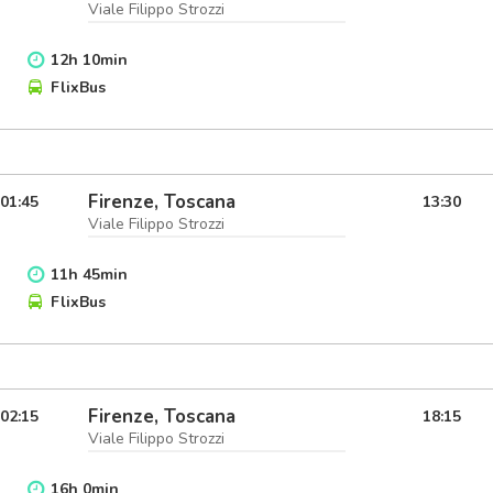
Viale Filippo Strozzi
12
h
10
min
FlixBus
Firenze, Toscana
01:45
13:30
Viale Filippo Strozzi
11
h
45
min
FlixBus
Firenze, Toscana
02:15
18:15
Viale Filippo Strozzi
16
h
0
min