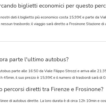
rcando biglietti economici per questo perco
nostri dati il ​​biglietto più economico costa 15,99€ e parte da Via
 nessun trasbordo; il viaggio sarà diretto a Frosinone Stazione di
ora parte l'ultimo autobus?
utobus parte alle 16:50 da Viale Filippo Strozzi e arriva alle 21:
4
h
45
min
, il suo prezzo è 15,99€ e il numero di trasbordi sarà di 0
o percorsi diretti tra Firenze e Frosinone?
o linee di autobus dirette. La loro durata è di circa 12
h
10
min
e cos