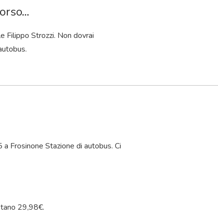
rso...
le Filippo Strozzi. Non dovrai
 autobus.
35 a Frosinone Stazione di autobus. Ci
.
tano 29,98€.