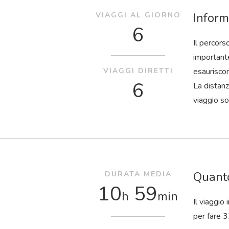
Inform
VIAGGI AL GIORNO
6
Il percors
importante
VIAGGI DIRETTI
esaurisco
6
La distanz
viaggio so
Quanto
DURATA MEDIA
10
59
h
min
Il viaggio
per fare 3