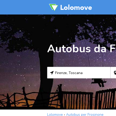
Autobus da F
Lolomove
›
Autobus per Frosinone