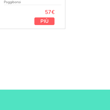
Poggibonsi
57€
PIÙ