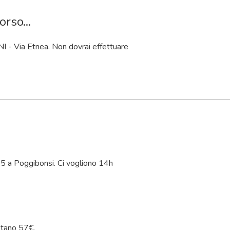
rso...
INI - Via Etnea. Non dovrai effettuare
15 a Poggibonsi. Ci vogliono 14
h
tano 57€.