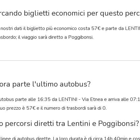
rcando biglietti economici per questo perco
nostri dati il ​​biglietto più economico costa 57€ e parte da LENT
sbordo; il viaggio sarà diretto a Poggibonsi.
ora parte l'ultimo autobus?
utobus parte alle 16:35 da LENTINI - Via Etnea e arriva alle 07:
 suo prezzo è 57€ e il numero di trasbordi sarà di 0.
o percorsi diretti tra Lentini e Poggibonsi?
o linee di autobus dirette. La loro durata è di circa 14
h
40
min
e cos