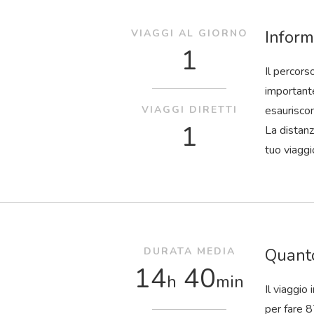
Inform
VIAGGI AL GIORNO
1
Il percors
importante
VIAGGI DIRETTI
esaurisco
1
La distanz
tuo viaggi
Quanto
DURATA MEDIA
14
40
h
min
Il viaggio
per fare 8