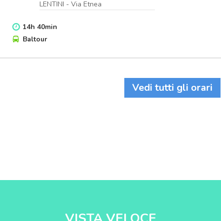
LENTINI - Via Etnea
14
h
40
min
Baltour
Vedi tutti gli orari
VISTA VELOCE