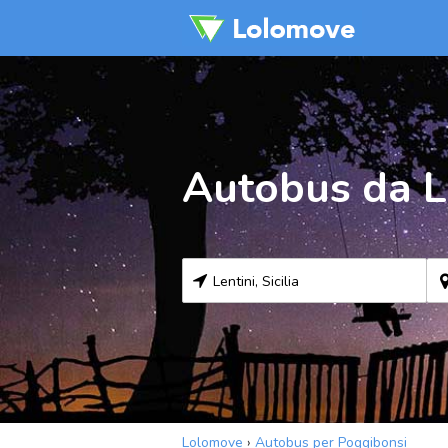
Autobus da L
Lolomove
›
Autobus per Poggibonsi