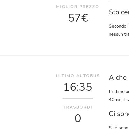
MIGLIOR PREZZO
Sto ce
57€
Secondo i 
nessun tra
A che 
ULTIMO AUTOBUS
16:35
L'ultimo a
40
min
, il
TRASBORDI
Ci son
0
Sì, ci son