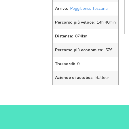
Arrivo:
Poggibonsi, Toscana
Percorso più veloce:
14
h
40
min
Distanza:
874km
Percorso più economico:
57€
Trasbordi:
0
Aziende di autobus:
Baltour