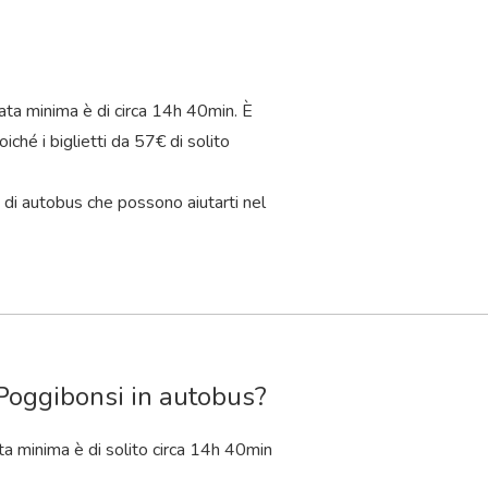
ata minima è di circa 14
h
40
min
. È
iché i biglietti da 57€ di solito
 di autobus che possono aiutarti nel
 Poggibonsi in autobus?
ta minima è di solito circa 14
h
40
min