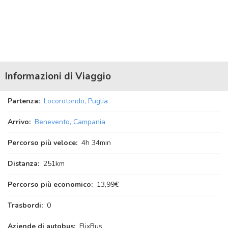
Informazioni di Viaggio
Partenza:
Locorotondo, Puglia
Arrivo:
Benevento, Campania
Percorso più veloce:
4
h
34
min
Distanza:
251km
Percorso più economico:
13,99€
Trasbordi:
0
Aziende di autobus:
FlixBus