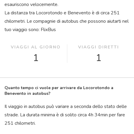
esauriscono velocemente.
La distanza tra Locorotondo e Benevento è di circa 251
chilometri. Le compagnie di autobus che possono aiutarti nel
tuo viaggio sono: FlixBus
VIAGGI AL GIORNO
VIAGGI DIRETTI
1
1
Quanto tempo ci vuole per arrivare da Locorotondo a
Benevento in autobus?
Il viaggio in autobus può variare a seconda dello stato delle
strade. La durata minima è di solito circa 4
h
34
min
per fare
251 chilometri.